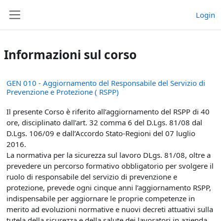
Vai al contenuto principale
Login
Pannello laterale
Informazioni sul corso
GEN 010 - Aggiornamento del Responsabile del Servizio di
Prevenzione e Protezione ( RSPP)
Il presente Corso è riferito all’aggiornamento del RSPP di 40
ore, disciplinato dall’art. 32 comma 6 del D.Lgs. 81/08 dal
D.Lgs. 106/09 e dall’Accordo Stato-Regioni del 07 luglio
2016.
La normativa per la sicurezza sul lavoro DLgs. 81/08, oltre a
prevedere un percorso formativo obbligatorio per svolgere il
ruolo di responsabile del servizio di prevenzione e
protezione, prevede ogni cinque anni l’aggiornamento RSPP,
indispensabile per aggiornare le proprie competenze in
merito ad evoluzioni normative e nuovi decreti attuativi sulla
tutela della sicurezza e della salute dei lavoratori in azienda.